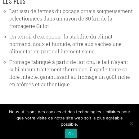
les plus
Lait issu de fermes du bocage ornais soigneusement
sélectionnées dans un rayon de 30 km de la
fromagerie Gillot
Un terroir d'exception : la stabilité du climat
normand, doux et humide, offre aux vaches une
alimentation particulièrement saine
Fromage fabriqué à partir de lait cru, le lait n'ayant
subi aucun traitement thermique, il garde toute sa
flore intacte, garantissant au fromage un goût riche
en arômes et authentique
Nous utilisons des cookies et des technologies similaires pour
que votre visite de notre site web soit la plus agréable
Copyright Gillot 2017 |
Mentions légales
|
Crédits
|
possible.
Politique de confidentialite
Ok