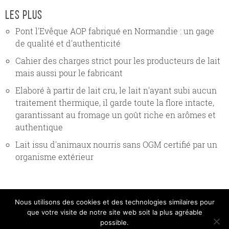
les plus
Pont l'Evêque AOP fabriqué en Normandie : un gage
de qualité et d'authenticité
Cahier des charges strict pour les producteurs de lait
mais aussi pour le fabricant
Elaboré à partir de lait cru, le lait n'ayant subi aucun
traitement thermique, il garde toute la flore intacte,
garantissant au fromage un goût riche en arômes et
authentique
Lait issu d'animaux nourris sans OGM certifié par un
organisme extérieur
Nous utilisons des cookies et des technologies similaires pour
que votre visite de notre site web soit la plus agréable
Copyright Gillot 2017 |
Mentions légales
|
Crédits
|
possible.