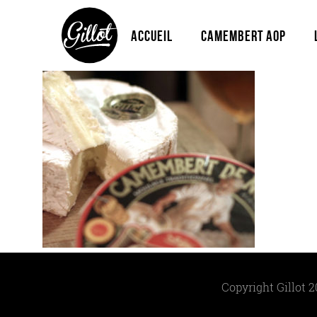
degustation-video
Accueil
Camembert Aop
Copyright Gillot 2