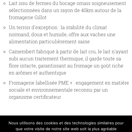
Lait issu de fermes du bocage ornais soigneusement
sélectionnées dans un rayon de 40km autour de la
fromagerie Gillot
Un terroir d'exception : la stabilité du climat
normand, doux et humide, offre aux vaches une
alimentation particulièrement saine
Camembert fabriqué à partir de lait cru, le lait n'ayant
subi aucun traitement thermique, il garde toute sa
flore intacte, garantissant au fromage un goût riche
en arômes et authentique
Fromagerie labellisée PME + : engagement en matière
sociale et environnementale reconnu par un
organisme certificateur
Nous utilisons des cookies et des technologies similaires pour
que votre visite de notre site web soit la plus agréable
Copyright Gillot 2017 |
Mentions légales
|
Crédits
|