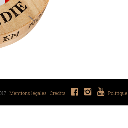
017 |
Mentions légales
|
Crédits
|
Politique