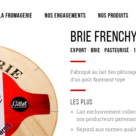
La fromagerie
Nos engagements
Nos produits
Brie French
Export
brie
Pasteurisé
1
-
-
-
Fabriqué au lait des pâturag
d’un goût finement typé.
les plus
Lait exclusivement collec
nos producteurs partenai
Répond aux normes qualit